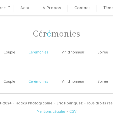
ons
ons
Actu
Actu
A Propos
A Propos
Contact
Contact
Témo
Témo
Cér
é
monies
Couple
Cérémonies
Vin d’honneur
Soirée
Couple
Cérémonies
Vin d’honneur
Soirée
4-2024 – Haaku Photographie – Eric Rodriguez – Tous droits rés
Mentions Légales
–
CGV