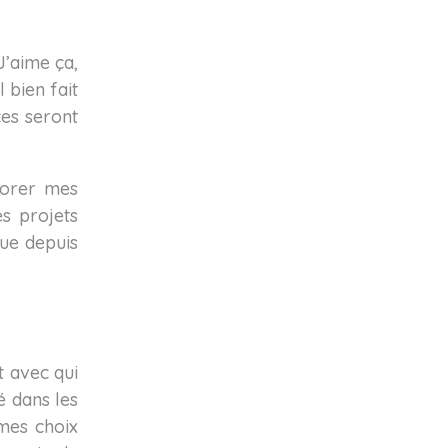
J’aime ça,
 bien fait
ces seront
iorer mes
es projets
que depuis
t avec qui
é dans les
 mes choix