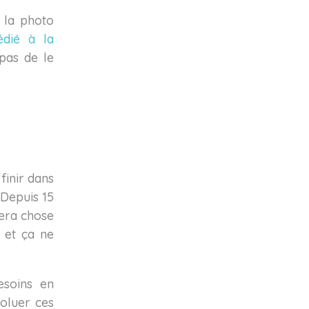
e la photo
édié à la
 pas de le
finir dans
 Depuis 15
sera chose
 et ça ne
esoins en
oluer ces